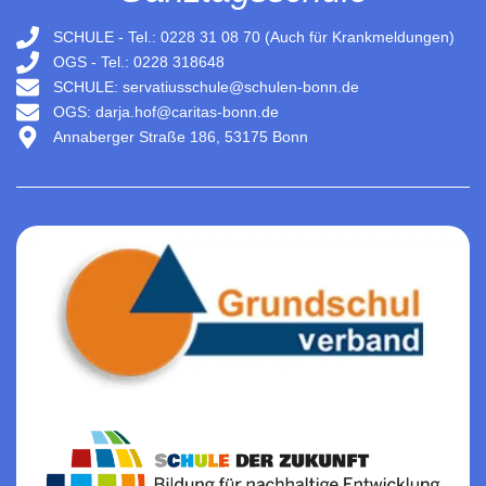
SCHULE - Tel.: 0228 31 08 70 (Auch für Krankmeldungen)
OGS - Tel.: 0228 318648
SCHULE: servatiusschule@schulen-bonn.de
OGS: darja.hof@caritas-bonn.de
Annaberger Straße 186, 53175 Bonn